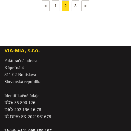
<
1
2
3
>
VIA-MIA, s.r.o.
Fakturačná adresa:
Kúpeľná 4
811 02 Bratislava
Slovenská republika
Identifikačné údaje:
IČO: 35 890 126
DIČ: 202 196 16 78
IČ DPH: SK 2021961678
Mobil:
+421 905 359 197