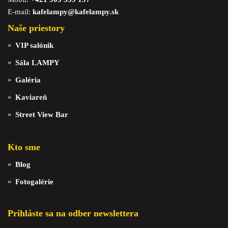
E-mail:
kafelampy@kafelampy.sk
Naše priestory
VIP salónik
Sála LAMPY
Galéria
Kaviareň
Street View Bar
Kto sme
Blog
Fotogalérie
Prihláste sa na odber newslettera