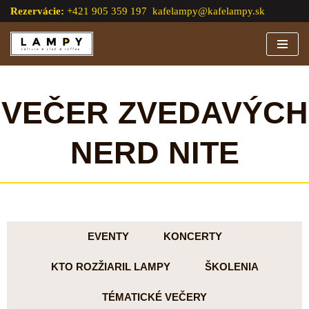
Rezervácie:
+421 905 359 197
kafelampy@kafelampy.sk
Preskočiť
na
obsah
VEČER ZVEDAVÝCH
NERD NITE
EVENTY
KONCERTY
KTO ROZŽIARIL LAMPY
ŠKOLENIA
TÉMATICKÉ VEČERY