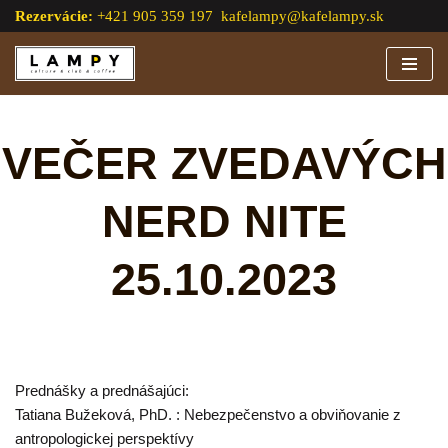
Rezervácie:
+421 905 359 197
kafelampy@kafelampy.sk
Preskočiť
na
obsah
VEČER ZVEDAVÝCH
NERD NITE
25.10.2023
Prednášky a prednášajúci:
Tatiana Bužeková, PhD. : Nebezpečenstvo a obviňovanie z
antropologickej perspektívy