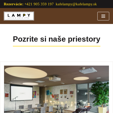
Rezervácie:
+421 905 359 197
kafelampy@kafelampy.sk
Preskočiť
na
obsah
Pozrite si naše priestory