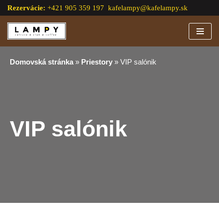
Rezervácie:
+421 905 359 197
kafelampy@kafelampy.sk
Preskočiť
na
obsah
Domovská stránka
»
Priestory
»
VIP salónik
VIP salónik