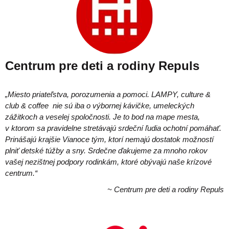
Centrum pre deti a rodiny Repuls
„Miesto priateľstva, porozumenia a pomoci. LAMPY, culture &
club & coffee nie sú iba o výbornej kávičke, umeleckých
zážitkoch a veselej spoločnosti. Je to bod na mape mesta,
v ktorom sa pravidelne stretávajú srdeční ľudia ochotní pomáhať.
Prinášajú krajšie Vianoce tým, ktorí nemajú dostatok možností
plniť detské túžby a sny. Srdečne ďakujeme za mnoho rokov
vašej nezištnej podpory rodinkám, ktoré obývajú naše krízové
centrum.“
~ Centrum pre deti a rodiny Repuls