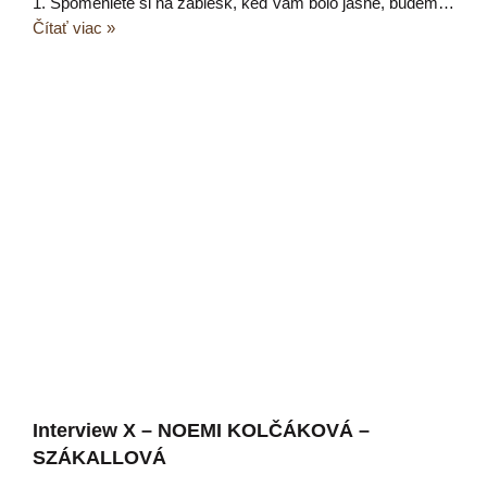
1. Spomeniete si na záblesk, keď vám bolo jasné, budem…
Čítať viac »
Interview X – NOEMI KOLČÁKOVÁ –
SZÁKALLOVÁ