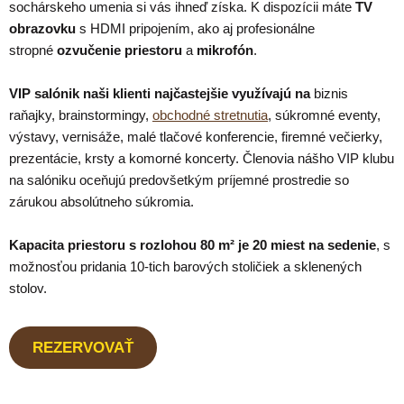
sochárskeho umenia si vás ihneď získa. K dispozícii máte
TV
obrazovku
s HDMI pripojením, ako aj profesionálne
stropné
ozvučenie priestoru
a
mikrofón
.
VIP salónik naši klienti najčastejšie využívajú na
biznis
raňajky, brainstormingy,
obchodné stretnutia
, súkromné eventy,
výstavy, vernisáže, malé tlačové konferencie, firemné večierky,
prezentácie, krsty a komorné koncerty. Členovia nášho VIP klubu
na salóniku oceňujú predovšetkým príjemné prostredie so
zárukou absolútneho súkromia.
Kapacita priestoru s rozlohou 80
m²
je 20 miest na sedenie
, s
možnosťou pridania 10-tich barových stoličiek a sklenených
stolov.
REZERVOVAŤ