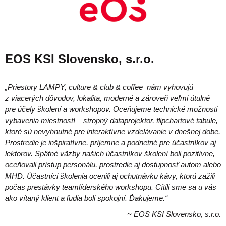
EOS KSI Slovensko, s.r.o.
„Priestory LAMPY, culture & club & coffee nám vyhovujú
z viacerých dôvodov, lokalita, moderné a zároveň veľmi útulné
pre účely školení a workshopov.
Oceňujeme technické možnosti
vybavenia miestností – stropný dataprojektor, flipchartové tabule,
ktoré sú nevyhnutné pre interaktívne vzdelávanie v dnešnej dobe.
Prostredie je inšpiratívne, príjemne a podnetné pre účastníkov aj
lektorov.
Spätné väzby našich účastníkov školení boli pozitívne,
oceňovali prístup personálu, prostredie aj dostupnosť autom alebo
MHD.
Účastníci školenia ocenili aj ochutnávku kávy, ktorú zažili
počas prestávky teamlíderského workshopu. Cítili sme sa u vás
ako vítaný klient a ľudia boli spokojní. Ďakujeme.“
~ EOS KSI Slovensko, s.r.o.