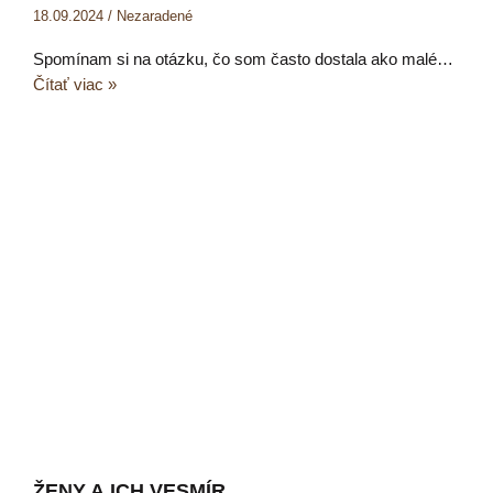
18.09.2024
/
Nezaradené
Spomínam si na otázku, čo som často dostala ako malé…
Čítať viac »
ŽENY A ICH VESMÍR.