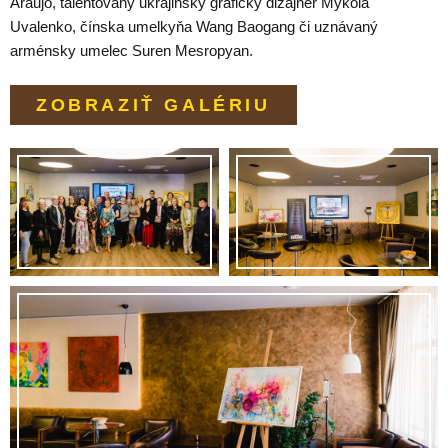
Araujo, talentovaný ukrajinský grafický dizajnér Mykola
Uvalenko, čínska umelkyňa Wang Baogang či uznávaný
arménsky umelec Suren Mesropyan.
ZOBRAZIŤ GALÉRIU