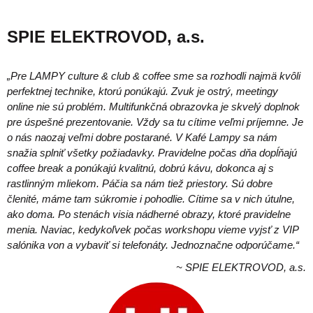
SPIE ELEKTROVOD, a.s.
„Pre LAMPY culture & club & coffee sme sa rozhodli najmä kvôli
perfektnej technike, ktorú ponúkajú. Zvuk je ostrý, meetingy
online nie sú problém. Multifunkčná obrazovka je skvelý doplnok
pre úspešné prezentovanie. Vždy sa tu cítime veľmi príjemne. Je
o nás naozaj veľmi dobre postarané. V Kafé Lampy sa nám
snažia splniť všetky požiadavky. Pravidelne počas dňa dopĺňajú
coffee break a ponúkajú kvalitnú, dobrú kávu, dokonca aj s
rastlinným mliekom. Páčia sa nám tiež priestory. Sú dobre
členité, máme tam súkromie i pohodlie. Cítime sa v nich útulne,
ako doma. Po stenách visia nádherné obrazy, ktoré pravidelne
menia. Naviac, kedykoľvek počas workshopu vieme vyjsť z VIP
salónika von a vybaviť si telefonáty. Jednoznačne odporúčame.“
~ SPIE ELEKTROVOD, a.s.