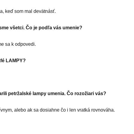
ila, keď som mal devätnásť.
a sme všetci. Čo je podľa vás umenie?
me sa k odpovedi.
Kafé LAMPY?
arili petržalské lampy umenia. Čo rozožiari vás?
ívnym, alebo ak sa dosiahne čo i len vratká rovnováha.