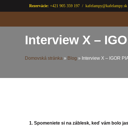
Rezervácie:
+421 905 359 197 /
kafelampy@kafelampy.sk
Preskočiť
na
obsah
Interview X – I
Domovská stránka
»
Blog
»
Interview X – IGOR P
1. Spomeniete si na záblesk, keď vám bolo j