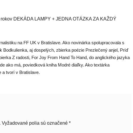
+ X rokov DEKÁDA LAMPY + JEDNA OTÁZKA ZA KAŽDÝ
rnalistiku na FF UK v Bratislave. Ako novinárka spolupracovala s
ek Bodkulienka, aj dospelých, zbierka poézie Prezlečený anjel, Príď
ierka Z radosti, For Joy From Hand To Hand, do anglického jazyka
ide ako má, poviedková kniha Modré diaľky. Ako textárka
a tvorí v Bratislave.
.
Vyžadované polia sú označené
*