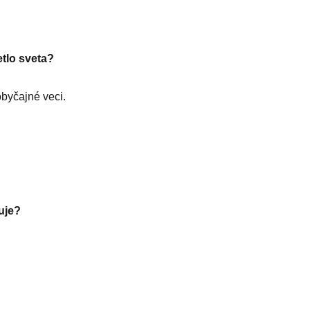
etlo sveta?
obyčajné veci.
ruje?