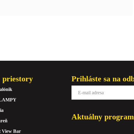
 priestory
Prihláste sa na od
alónik
 LAMPY
ia
Aktuálny program
areň
t View Bar