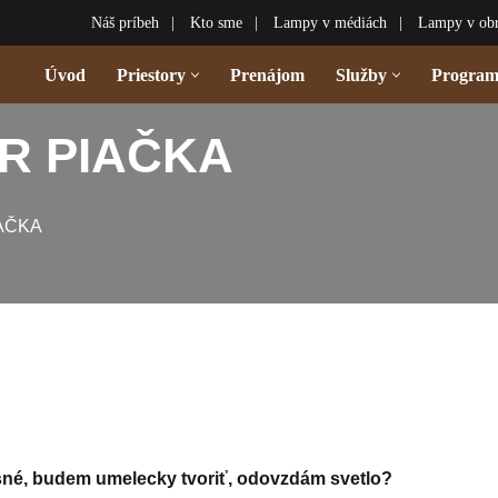
Náš príbeh
Kto sme
Lampy v médiách
Lampy v ob
Úvod
Priestory
Prenájom
Služby
Progra
GOR PIAČKA
IAČKA
asné, budem umelecky tvoriť, odovzdám svetlo?