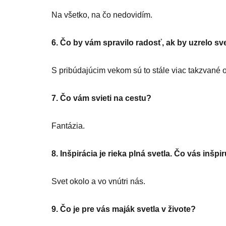
Na všetko, na čo nedovidím.
6. Čo by vám spravilo radosť, ak by uzrelo sv
S pribúdajúcim vekom sú to stále viac takzvané 
7. Čo vám svieti na cestu?
Fantázia.
8. Inšpirácia je rieka plná svetla. Čo vás inšpi
Svet okolo a vo vnútri nás.
9. Čo je pre vás maják svetla v živote?