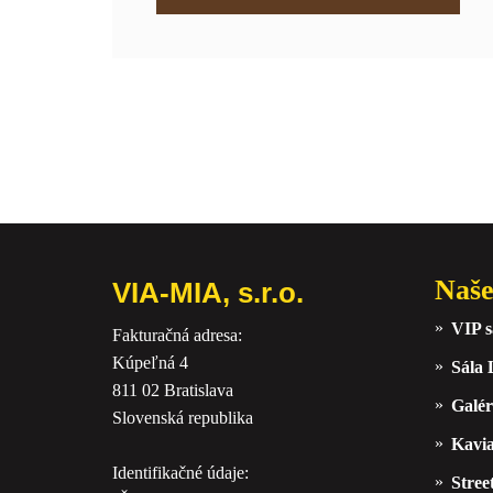
Naše
VIA-MIA, s.r.o.
VIP s
Fakturačná adresa:
Kúpeľná 4
Sála
811 02 Bratislava
Galér
Slovenská republika
Kavi
Identifikačné údaje:
Stree