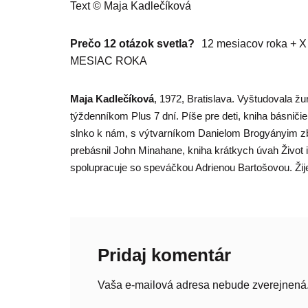
Text © Maja Kadlečíková
Prečo 12 otázok svetla?
12 mesiacov roka 
MESIAC ROKA
Maja Kadlečíková
, 1972, Bratislava. Vyštudovala žu
týždenníkom Plus 7 dní. Píše pre deti, kniha básniči
slnko k nám, s výtvarníkom Danielom Brogyányim zb
prebásnil John Minahane, kniha krátkych úvah Život 
spolupracuje so speváčkou Adrienou Bartošovou. Žije 
Pridaj komentár
Vaša e-mailová adresa nebude zverejnená