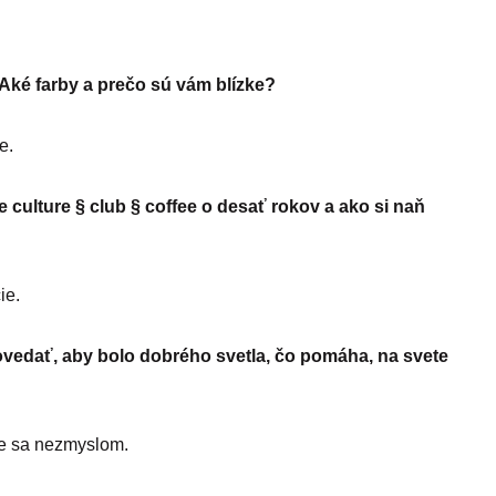
. Aké farby a prečo sú vám blízke?
e.
e culture § club § coffee o desať rokov a ako si naň
ie.
povedať, aby bolo dobrého svetla, čo pomáha, na svete
me sa nezmyslom.