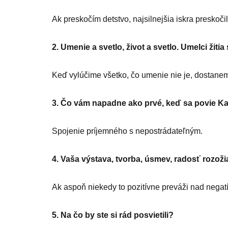
Ak preskočím detstvo, najsilnejšia iskra preskoč
2.
Umenie a svetlo, život a svetlo. Umelci žiti
Keď vylúčime všetko, čo umenie nie je, dostane
3.
Čo vám napadne ako prvé, keď sa povie 
Spojenie príjemného s nepostrádateľným.
4. Vaša výstava, tvorba, úsmev, radosť rozoži
Ak aspoň niekedy to pozitívne preváži nad negat
5.
Na čo by ste si rád posvietili?