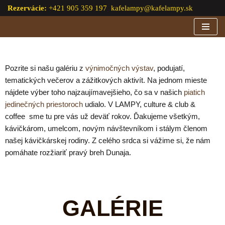
Rezervácie:
+421 905 359 197
kafelampy@kafelampy.sk
Preskočiť
na
obsah
Pozrite si našu galériu z
výnimočných výstav
, podujatí,
tematických večerov a zážitkových aktivít. Na jednom mieste
nájdete výber toho najzaujímavejšieho, čo sa v našich
piatich
jedinečných priestoroch
udialo. V LAMPY, culture & club &
coffee sme tu pre vás už deväť rokov. Ďakujeme všetkým,
kávičkárom, umelcom, novým návštevníkom i stálym členom
našej kávičkárskej rodiny. Z celého srdca si vážime si, že nám
pomáhate rozžiariť pravý breh Dunaja.
GALÉRIE