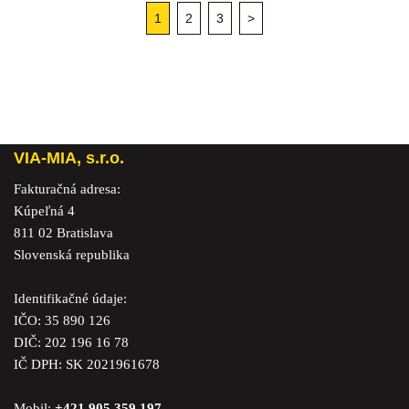
1
2
3
>
VIA-MIA, s.r.o.
Fakturačná adresa:
Kúpeľná 4
811 02 Bratislava
Slovenská republika
Identifikačné údaje:
IČO: 35 890 126
DIČ: 202 196 16 78
IČ DPH: SK 2021961678
Mobil:
+421 905 359 197