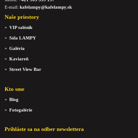
E-mail:
kafelampy@kafelampy.sk
Naše priestory
VIP salónik
Sála LAMPY
Galéria
Kaviareň
Street View Bar
Kto sme
Blog
Fotogalérie
Prihláste sa na odber newslettera