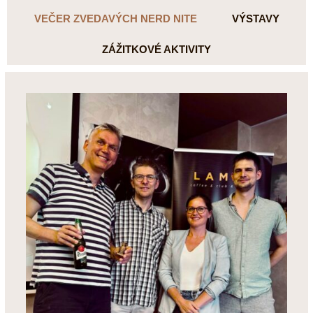
VEČER ZVEDAVÝCH NERD NITE
VÝSTAVY
ZÁŽITKOVÉ AKTIVITY