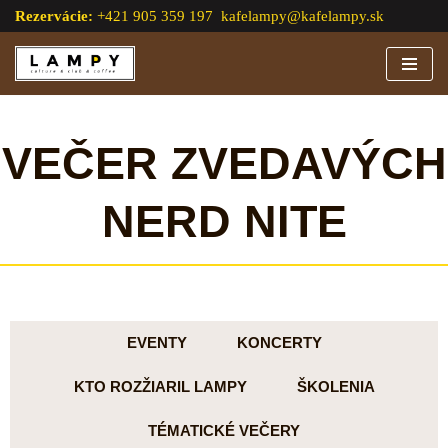
Rezervácie:
+421 905 359 197
kafelampy@kafelampy.sk
Preskočiť
na
obsah
VEČER ZVEDAVÝCH
NERD NITE
EVENTY
KONCERTY
KTO ROZŽIARIL LAMPY
ŠKOLENIA
TÉMATICKÉ VEČERY