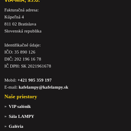
VIA-MIA, s.r.o.
Fakturačná adresa:
Kúpeľná 4
811 02 Bratislava
Slovenská republika
Identifikačné údaje:
IČO: 35 890 126
DIČ: 202 196 16 78
IČ DPH: SK 2021961678
Mobil:
+421 905 359 197
E-mail:
kafelampy@kafelampy.sk
Naše priestory
VIP salónik
Sála LAMPY
Galéria