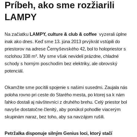
Príbeh, ako sme rozžiarili
LAMPY
Na začiatku
LAMPY, culture & club & coffee
vyzerali úplne
inak ako dnes. Keď sme 13. júna 2013 prvýkrát vstúpili do
priestorov na adrese Černyševského 42, bol to holopriestor s
rozlohou 338 m². My sme však nevideli prázdne, chladné
schody s horným poschodím bez elektriky, ale obrovský
potenciál.
Okamžite sme pocítili spojenie s našimi susedmi. Zaujala nás
poloha rovno pri ceste do Starého mesta, po ktorej sa k nám
ľahko dostali aj návštevníci z druhého brehu. Celý priestor bol
navyše dostatočne členitý, aby ponúkol pohodlie viacerým
skupinám naraz, bez toho, aby sa navzájom rušili.
Petržalka disponuje silným Genius loci, ktorý stačí