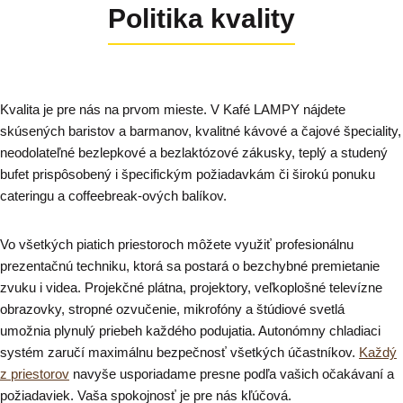
Politika kvality
Kvalita je pre nás na prvom mieste. V Kafé LAMPY nájdete
skúsených baristov a barmanov, kvalitné kávové a čajové špeciality,
neodolateľné bezlepkové a bezlaktózové zákusky, teplý a studený
bufet prispôsobený i špecifickým požiadavkám či širokú ponuku
cateringu a coffeebreak-ových balíkov.
Vo všetkých piatich priestoroch môžete využiť profesionálnu
prezentačnú techniku, ktorá sa postará o bezchybné premietanie
zvuku i videa. Projekčné plátna, projektory, veľkoplošné televízne
obrazovky, stropné ozvučenie, mikrofóny a štúdiové svetlá
umožnia plynulý priebeh každého podujatia. Autonómny chladiaci
systém zaručí maximálnu bezpečnosť všetkých účastníkov.
Každý
z priestorov
navyše usporiadame presne podľa vašich očakávaní a
požiadaviek. Vaša spokojnosť je pre nás kľúčová.