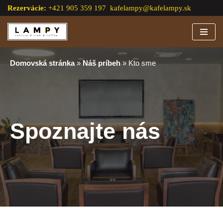
Rezervácie:
+421 905 359 197
kafelampy@kafelampy.sk
Preskočiť
na
obsah
Domovská stránka
»
Náš príbeh
»
Kto sme
Spoznajte nás