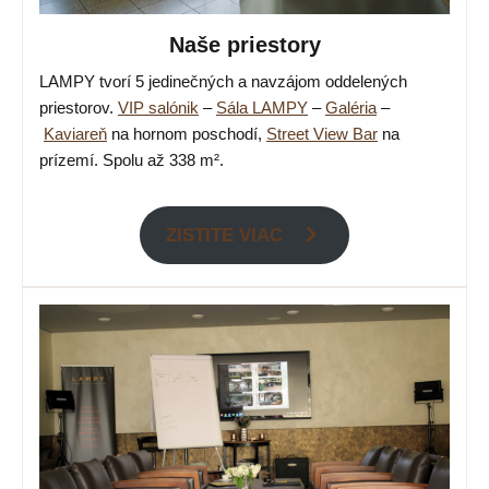
Naše priestory
LAMPY tvorí 5 jedinečných a navzájom oddelených
priestorov.
VIP salónik
–
Sála LAMPY
–
Galéria
–
Kaviareň
na hornom poschodí,
Street View Bar
na
prízemí. Spolu až 338 m².
ZISTITE VIAC