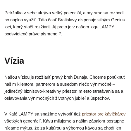
Petržalka v sebe ukrýva veľký potenciál, a my sme sa rozhodli
ho naplno využiť. Táto časť Bratislavy disponuje silným Genius
loci, ktorý stačí rozžiariť. Aj preto je v našom logu LAMPY
podsvietené práve písmeno P.
Vízia
Našou víziou je rozžiariť pravý breh Dunaja. Chceme ponúknuť
našim klientom, partnerom a susedom niečo výnimočné –
jedinečný biznisovo-kreatívny priestor, miesto stretávania sa a
oslavovania výnimočných životných jubileí a úspechov.
V Kafé LAMPY sa snažíme vytvoriť tiež
priestor pre kávičkárov
všetkých generácií. Kávu milujeme a našim zápalom postupne
rúcame mýtus, že za kultúrou a výbornou kávou sa chodí len