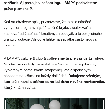
rozžiariť. Aj preto je v našom logu LAMPY podsvietené
práve písmeno P.
Keď sa obzrieme späť, priznávame, že to bolo náročné –
vymyslieť program, nájsť finančné krytie, zrealizovať a
zachovať udržateľnosť kreatívnych podujatí, a to bez jediného
grantu či dotácie. Ale čo je ľahké na začiatku často nebýva
trvácne.
V LAMPY, culture & club & coffee
sme tu pre vás už 12 rokov
.
Náš tím sa odvtedy rozrástol, a vďaka vám, vašej dôvere,
vytvoreným priateľstvám, vzájomnej úcte a spoločným
nápadom sa tešíme na každý ďalší deň.
Ďakujeme všetkým,
ktorí sú s nami a tešíme sa na každého nového návštevníka,
ktorý k nám zavíta.