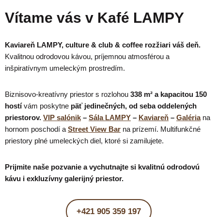
Vítame vás v Kafé LAMPY
Kaviareň LAMPY, culture & club & coffee rozžiari váš deň.
Kvalitnou odrodovou kávou, príjemnou atmosférou a
inšpiratívnym umeleckým prostredím.
Biznisovo-kreatívny priestor s rozlohou
338 m² a kapacitou 150
hostí
vám poskytne
päť jedinečných, od seba oddelených
priestorov.
VIP salónik
–
Sála LAMPY
–
Kaviareň
–
Galéria
na
hornom poschodí a
Street View Bar
na prízemí. Multifunkčné
priestory plné umeleckých diel, ktoré si zamilujete.
Prijmite naše pozvanie a vychutnajte si kvalitnú odrodovú
kávu i exkluzívny galerijný priestor.
+421 905 359 197