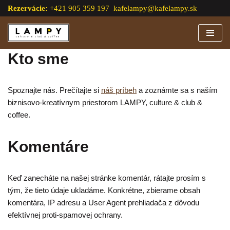
Rezervácie:
+421 905 359 197
kafelampy@kafelampy.sk
Preskočiť
na
obsah
Kto sme
Spoznajte nás. Prečítajte si
náš príbeh
a zoznámte sa s naším
biznisovo-kreatívnym priestorom LAMPY, culture & club &
coffee.
Komentáre
Keď zanecháte na našej stránke komentár, rátajte prosím s
tým, že tieto údaje ukladáme. Konkrétne, zbierame obsah
komentára, IP adresu a User Agent prehliadača z dôvodu
efektívnej proti-spamovej ochrany.