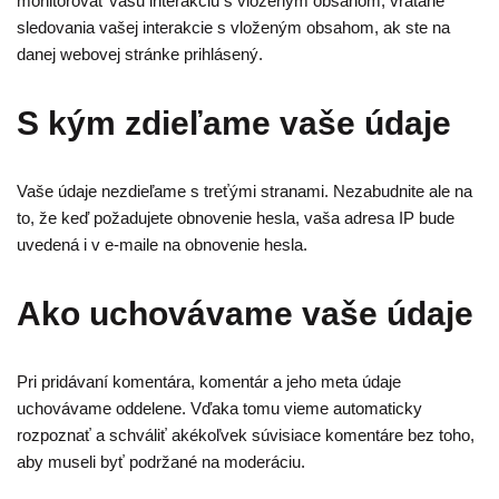
monitorovať vašu interakciu s vloženým obsahom, vrátane
sledovania vašej interakcie s vloženým obsahom, ak ste na
danej webovej stránke prihlásený.
S kým zdieľame vaše údaje
Vaše údaje nezdieľame s treťými stranami. Nezabudnite ale na
to, že keď požadujete obnovenie hesla, vaša adresa IP bude
uvedená i v e-maile na obnovenie hesla.
Ako uchovávame vaše údaje
Pri pridávaní komentára, komentár a jeho meta údaje
uchovávame oddelene. Vďaka tomu vieme automaticky
rozpoznať a schváliť akékoľvek súvisiace komentáre bez toho,
aby museli byť podržané na moderáciu.