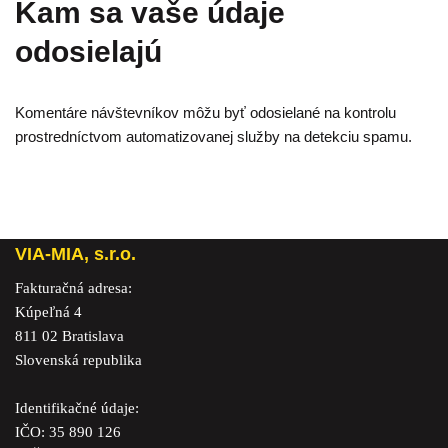
Kam sa vaše údaje
odosielajú
Komentáre návštevníkov môžu byť odosielané na kontrolu
prostredníctvom automatizovanej služby na detekciu spamu.
VIA-MIA, s.r.o.
Fakturačná adresa:
Kúpeľná 4
811 02 Bratislava
Slovenská republika
Identifikačné údaje:
IČO: 35 890 126