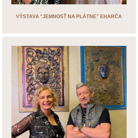
VÝSTAVA “JEMNOSŤ NA PLÁTNE” EHARČA