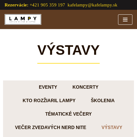
Rezervácie:
+421 905 359 197
kafelampy@kafelampy.sk
Preskočiť
na
obsah
VÝSTAVY
EVENTY
KONCERTY
KTO ROZŽIARIL LAMPY
ŠKOLENIA
TÉMATICKÉ VEČERY
VEČER ZVEDAVÝCH NERD NITE
VÝSTAVY