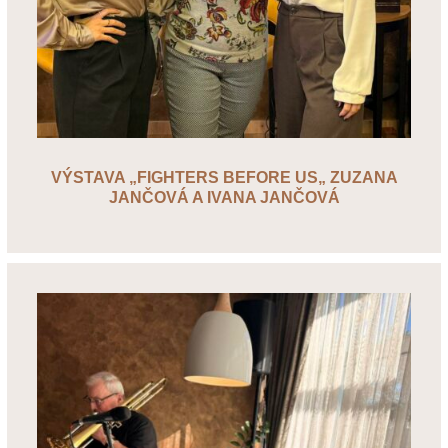
VÝSTAVA „FIGHTERS BEFORE US„ ZUZANA
JANČOVÁ A IVANA JANČOVÁ