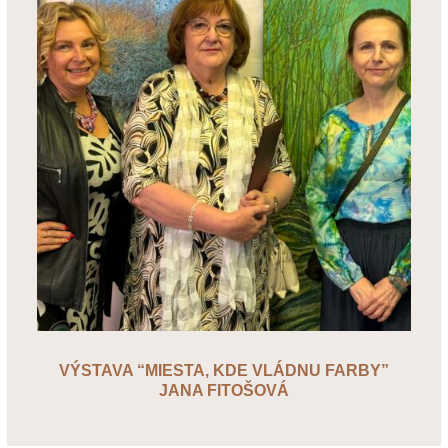
VÝSTAVA “MIESTA, KDE VLÁDNU FARBY”
JANA FITOŠOVÁ