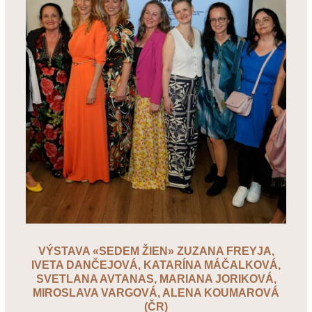
VÝSTAVA «SEDEM ŽIEN» ZUZANA FREYJA,
IVETA DANČEJOVÁ, KATARÍNA MÁČALKOVÁ,
SVETLANA AVTANAS, MARIANA JORIKOVÁ,
MIROSLAVA VARGOVÁ, ALENA KOUMAROVÁ
(ČR)