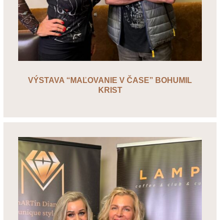
VÝSTAVA “MAĽOVANIE V ČASE” BOHUMIL
KRIST