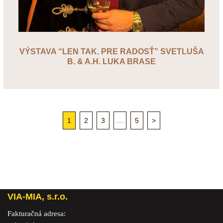
VÝSTAVA “LEN TAK. PRE RADOSŤ” SVETLUŠA
B. & A.H. LUKA BRASE
1
2
3
…
5
>
VIA-MIA, s.r.o.
Fakturačná adresa: