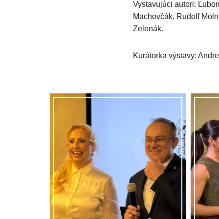
Vystavujúci autori: Ľubo
Machovčák, Rudolf Molná
Zelenák.
Kurátorka výstavy: Andr