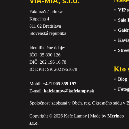
VIA-MIA, s.r.o.
VIP s
Fakturačná adresa:
Kúpeľná 4
Sála
811 02 Bratislava
Galér
Slovenská republika
Kavi
Identifikačné údaje:
Stree
IČO: 35 890 126
DIČ: 202 196 16 78
Kto 
IČ DPH: SK 2021961678
Blog
Mobil:
+421 905 359 197
Fotog
E-mail:
kafelampy@kafelampy.sk
Spoločnosť zapísaná v Obch. reg. Okresného súdu v Br
Copyright © 2026 Kafe Lampy | Made by
Merineo
s.r.o.