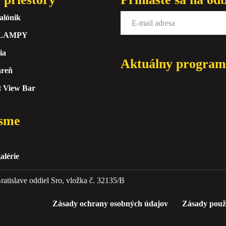
alónik
 LAMPY
ia
Aktuálny program
areň
t View Bar
sme
alérie
atislave oddiel Sro, vložka č. 32135/B
Zásady ochrany osobných údajov
Zásady použ