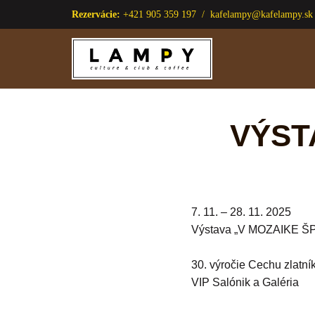
Rezervácie:
+421 905 359 197 /
kafelampy@kafelampy.sk
Preskočiť
na
obsah
VÝST
7. 11. – 28. 11. 2025
Výstava „V MOZAIKE 
30. výročie Cechu zlatní
VIP Salónik a Galéria