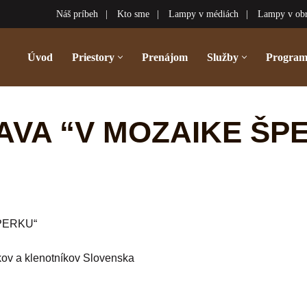
Náš príbeh
Kto sme
Lampy v médiách
Lampy v ob
Úvod
Priestory
Prenájom
Služby
Progra
AVA “V MOZAIKE ŠP
ŠPERKU“
kov a klenotníkov Slovenska