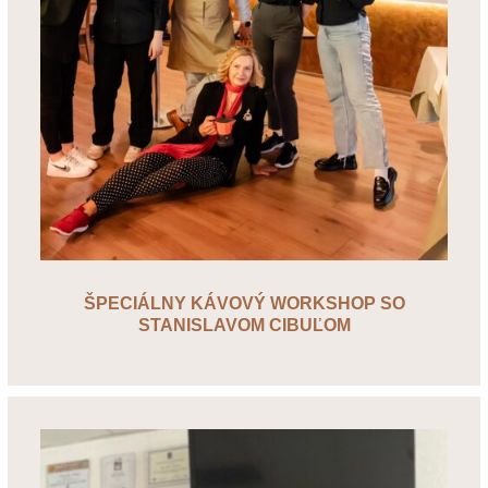
ŠPECIÁLNY KÁVOVÝ WORKSHOP SO
STANISLAVOM CIBUĽOM