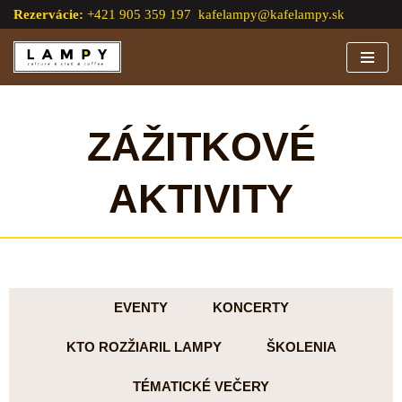
Rezervácie:
+421 905 359 197
kafelampy@kafelampy.sk
Preskočiť
na
obsah
ZÁŽITKOVÉ
AKTIVITY
EVENTY
KONCERTY
KTO ROZŽIARIL LAMPY
ŠKOLENIA
TÉMATICKÉ VEČERY