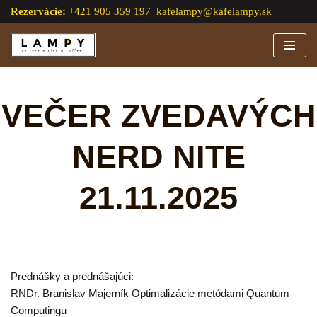
Rezervácie:
+421 905 359 197
kafelampy@kafelampy.sk
Preskočiť
na
obsah
VEČER ZVEDAVÝCH
NERD NITE
21.11.2025
Prednášky a prednášajúci:
RNDr. Branislav Majerník Optimalizácie metódami Quantum
Computingu