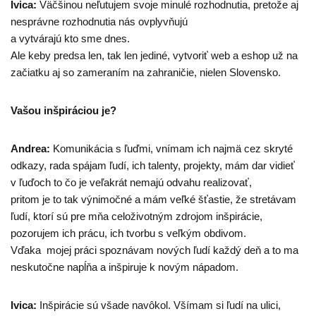
Ivica:
Väčšinou neľutujem svoje minulé rozhodnutia, pretože aj
nesprávne rozhodnutia nás ovplyvňujú
a vytvárajú kto sme dnes.
Ale keby predsa len, tak len jediné, vytvoriť web a eshop už na
začiatku aj so zameraním na zahraničie, nielen Slovensko.
Vašou inšpiráciou je?
Andrea:
Komunikácia s ľuďmi, vnímam ich najmä cez skryté
odkazy, rada spájam ľudí, ich talenty, projekty, mám dar vidieť
v ľuďoch to čo je veľakrát nemajú odvahu realizovať,
pritom je to tak výnimočné a mám veľké šťastie, že stretávam
ľudí, ktorí sú pre mňa celoživotným zdrojom inšpirácie,
pozorujem ich prácu, ich tvorbu s veľkým obdivom.
Vďaka mojej práci spoznávam nových ľudí každý deň a to ma
neskutočne napĺňa a inšpiruje k novým nápadom.
Ivica:
Inšpirácie sú všade navôkol. Všímam si ľudí na ulici,