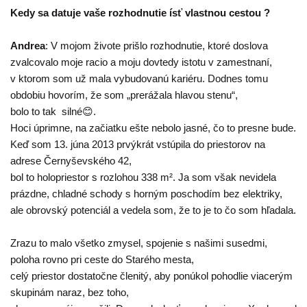
Kedy sa datuje vaše rozhodnutie ísť vlastnou cestou ?
Andrea
: V mojom živote prišlo rozhodnutie, ktoré doslova
zvalcovalo moje racio a moju dovtedy istotu v zamestnaní,
v ktorom som už mala vybudovanú kariéru. Dodnes tomu
obdobiu hovorím, že som „prerážala hlavou stenu“,
bolo to tak silné😊.
Hoci úprimne, na začiatku ešte nebolo jasné, čo to presne bude.
Keď som 13. júna 2013 prvýkrát vstúpila do priestorov na
adrese Černyševského 42,
bol to holopriestor s rozlohou 338 m². Ja som však nevidela
prázdne, chladné schody s horným poschodím bez elektriky,
ale obrovský potenciál a vedela som, že to je to čo som hľadala.
Zrazu to malo všetko zmysel, spojenie s našimi susedmi,
poloha rovno pri ceste do Starého mesta,
celý priestor dostatočne členitý, aby ponúkol pohodlie viacerým
skupinám naraz, bez toho,