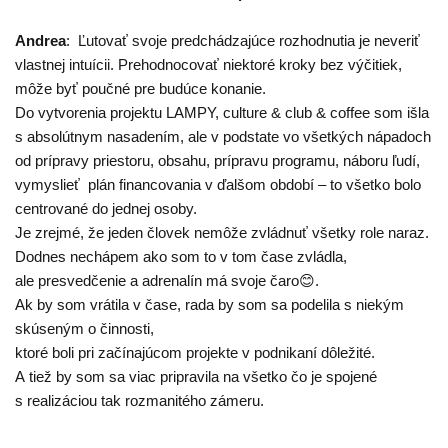
Andrea
: Ľutovať svoje predchádzajúce rozhodnutia je neveriť
vlastnej intuícii. Prehodnocovať niektoré kroky bez výčitiek,
môže byť poučné pre budúce konanie.
Do vytvorenia projektu LAMPY, culture & club & coffee som išla
s absolútnym nasadením, ale v podstate vo všetkých nápadoch
od prípravy priestoru, obsahu, prípravu programu, náboru ľudí,
vymyslieť plán financovania v ďalšom období – to všetko bolo
centrované do jednej osoby.
Je zrejmé, že jeden človek nemôže zvládnuť všetky role naraz.
Dodnes nechápem ako som to v tom čase zvládla,
ale presvedčenie a adrenalín má svoje čaro😊.
Ak by som vrátila v čase, rada by som sa podelila s niekým
skúseným o činnosti,
ktoré boli pri začínajúcom projekte v podnikaní dôležité.
A tiež by som sa viac pripravila na všetko čo je spojené
s realizáciou tak rozmanitého zámeru.