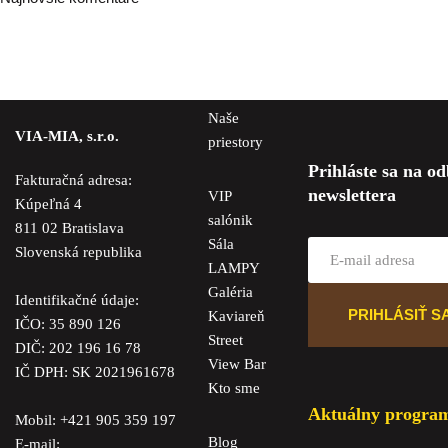
Naše
VIA-MIA, s.r.o.
priestory
Prihláste sa na o
Fakturačná adresa:
newslettera
VIP
Kúpeľná 4
salónik
811 02 Bratislava
Sála
Slovenská republika
LAMPY
Galéria
Identifikačné údaje:
Kaviareň
IČO: 35 890 126
Street
DIČ: 202 196 16 78
View Bar
IČ DPH: SK 2021961678
Kto sme
Aktuálny progra
Mobil:
+421 905 359 197
Blog
E-mail: