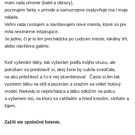
mám rada umenie (balet a obrazy),
pozorujem farby v prírode a samozrejme ovplyvňuje ma i moja
nálada.
Veľmi rada cestujem a navštevujem nové miesta, ktoré sú pre
mňa nesmierne inšpirujúce.
Je jedno, či je to len prechádzka po cudzom meste, lokálny trh,
alebo návšteva galérie.
Keď vyberám látky, tak vyberám podľa môjho vkusu, ale
pokúšam sa predstaviť si, akej žene by sukňa svedčala,
na akú príležitosť a čo k nej skombinovať. Často si len tak
vystriem látku na stôl a pozerám a snažím sa vidieť hotový
model. Niekedy to neprichádza a látku odložím na policu
a vyberiem inú, na ktorú sa zahľadím a hneď kreslím, strihám a
šijem.
Zažili ste spoločné fotenie.