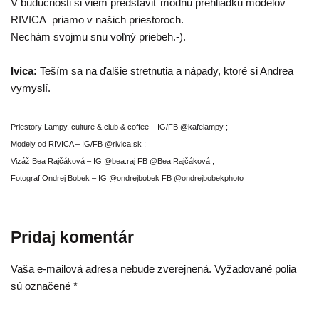
V budúcnosti si viem predstaviť módnu prehliadku modelov
RIVICA priamo v našich priestoroch.
Nechám svojmu snu voľný priebeh.-).
Ivica:
Teším sa na ďalšie stretnutia a nápady, ktoré si Andrea
vymyslí.
Priestory Lampy, culture & club & coffee – IG/FB @kafelampy ;
Modely od RIVICA – IG/FB @rivica.sk ;
Vizáž Bea Rajčáková – IG @bea.raj FB @Bea Rajčáková ;
Fotograf Ondrej Bobek – IG @ondrejbobek FB @ondrejbobekphoto
Pridaj komentár
Vaša e-mailová adresa nebude zverejnená.
Vyžadované polia
sú označené
*