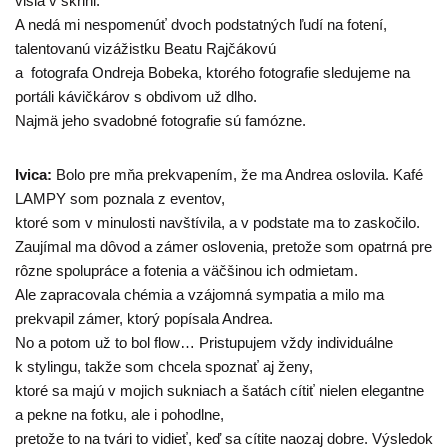
visia v skrini.
A nedá mi nespomenúť dvoch podstatných ľudí na fotení,
talentovanú vizážistku Beatu Rajčákovú
a fotografa Ondreja Bobeka, ktorého fotografie sledujeme na
portáli kávičkárov s obdivom už dlho.
Najmä jeho svadobné fotografie sú famózne.
Ivica:
Bolo pre mňa prekvapením, že ma Andrea oslovila. Kafé
LAMPY som poznala z eventov,
ktoré som v minulosti navštívila, a v podstate ma to zaskočilo.
Zaujímal ma dôvod a zámer oslovenia, pretože som opatrná pre
rôzne spolupráce a fotenia a väčšinou ich odmietam.
Ale zapracovala chémia a vzájomná sympatia a milo ma
prekvapil zámer, ktorý popísala Andrea.
No a potom už to bol flow… Pristupujem vždy individuálne
k stylingu, takže som chcela spoznať aj ženy,
ktoré sa majú v mojich sukniach a šatách cítiť nielen elegantne
a pekne na fotku, ale i pohodlne,
pretože to na tvári to vidieť, keď sa cítite naozaj dobre. Výsledok