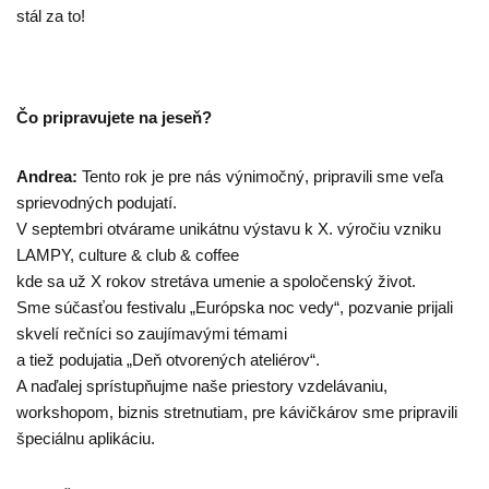
stál za to!
Čo pripravujete na jeseň?
Andrea:
Tento rok je pre nás výnimočný, pripravili sme veľa
sprievodných podujatí.
V septembri otvárame unikátnu výstavu k X. výročiu vzniku
LAMPY, culture & club & coffee
kde sa už X rokov stretáva umenie a spoločenský život.
Sme súčasťou festivalu „Európska noc vedy“, pozvanie prijali
skvelí rečníci so zaujímavými témami
a tiež podujatia „Deň otvorených ateliérov“.
A naďalej sprístupňujme naše priestory vzdelávaniu,
workshopom, biznis stretnutiam, pre kávičkárov sme pripravili
špeciálnu aplikáciu.