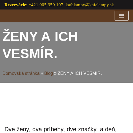
Rezervácie:
+421 905 359 197
kafelampy@kafelampy.sk
Preskočiť
na
obsah
ŽENY A ICH
VESMÍR.
Domovská stránka
»
Blog
»
ŽENY A ICH VESMÍR.
Dve ženy, dva príbehy, dve značky a deň,