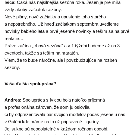
Ivica:
Čaká nás najsilnejšia sezóna roka. Jeseň je pre mňa
vždy akoby začiatok sezóny.
Nové plány, nové začiatky a upustenie toho starého
a nepotrebného. Už hneď začiatkom septembra uvedieme
novinky babieho leta a prvé jesenné novinky a teším sa na prvé
reakcie…
Práve začína „trhová sezóna“ a v 1 týždni budeme až na 3
eventoch, takže sa teším na maratón.
Viem, že to bude náročné, ale i povzbudzujúce na rozbeh
sezóny.
Vaša ďalšia spolupráca?
Andrea:
Spolupráca s Ivicou bola natoľko príjemná
a profesionálna zároveň, že som ju oslovila,
či by odprezentovala pár svojich modelov počas jesene u nás
v Galérii kde máme na to už pripravené figuríny.
Jej sukne sú neodolateľné v každom ročnom období.