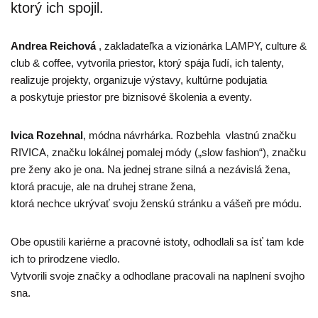
ktorý ich spojil.
Andrea Reichová
, zakladateľka a vizionárka LAMPY, culture &
club & coffee, vytvorila priestor, ktorý spája ľudí, ich talenty,
realizuje projekty, organizuje výstavy, kultúrne podujatia
a poskytuje priestor pre biznisové školenia a eventy.
Ivica
Rozehnal
, módna návrhárka. Rozbehla vlastnú značku
RIVICA, značku lokálnej pomalej módy („slow fashion“), značku
pre ženy ako je ona. Na jednej strane silná a nezávislá žena,
ktorá pracuje, ale na druhej strane žena,
ktorá nechce ukrývať svoju ženskú stránku a vášeň pre módu.
Obe opustili kariérne a pracovné istoty, odhodlali sa ísť tam kde
ich to prirodzene viedlo.
Vytvorili svoje značky a odhodlane pracovali na naplnení svojho
sna.