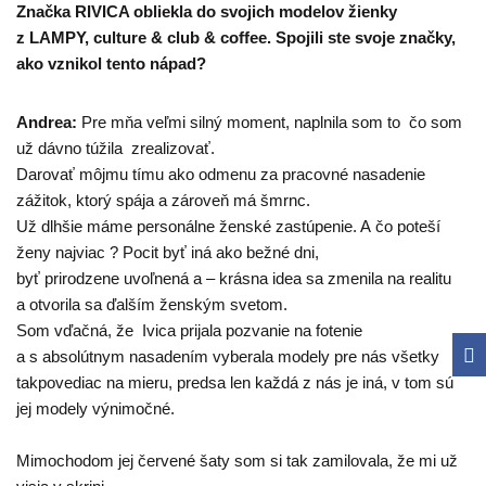
Značka RIVICA obliekla do svojich modelov žienky
z LAMPY, culture & club & coffee. Spojili ste svoje značky,
ako vznikol tento nápad?
Andrea:
Pre mňa veľmi silný moment, naplnila som to čo som
už dávno túžila zrealizovať.
Darovať môjmu tímu ako odmenu za pracovné nasadenie
zážitok, ktorý spája a zároveň má šmrnc.
Už dlhšie máme personálne ženské zastúpenie. A čo poteší
ženy najviac ? Pocit byť iná ako bežné dni,
byť prirodzene uvoľnená a – krásna idea sa zmenila na realitu
a otvorila sa ďalším ženským svetom.
Som vďačná, že Ivica prijala pozvanie na fotenie
a s absolútnym nasadením vyberala modely pre nás všetky
takpovediac na mieru, predsa len každá z nás je iná, v tom sú
jej modely výnimočné.
Mimochodom jej červené šaty som si tak zamilovala, že mi už