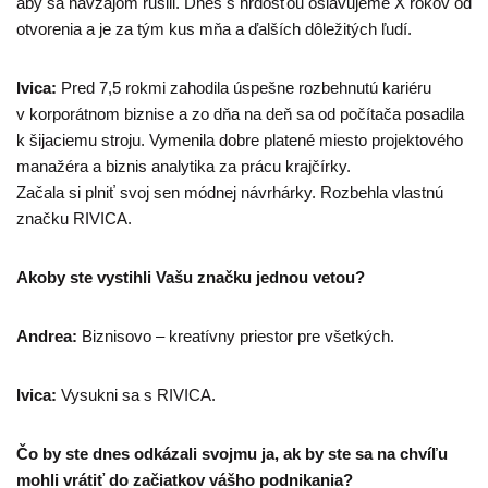
aby sa navzájom rušili. Dnes s hrdosťou oslavujeme X rokov od
otvorenia a je za tým kus mňa a ďalších dôležitých ľudí.
Ivica:
Pred 7,5 rokmi zahodila úspešne rozbehnutú kariéru
v korporátnom biznise a zo dňa na deň sa od počítača posadila
k šijaciemu stroju. Vymenila dobre platené miesto projektového
manažéra a biznis analytika za prácu krajčírky.
Začala si plniť svoj sen módnej návrhárky. Rozbehla vlastnú
značku RIVICA.
Akoby ste vystihli Vašu značku jednou vetou?
Andrea:
Biznisovo – kreatívny priestor pre všetkých.
Ivica:
Vysukni sa s RIVICA.
Čo by ste dnes odkázali svojmu ja, ak by ste sa na chvíľu
mohli vrátiť do začiatkov vášho podnikania?