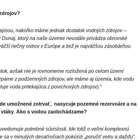
zdrojov?
rajinou, nakoľko máme jednak dostatok vodných zdrojov –
y Dunaj, ktorý na naše územie neustále privádza obrovské
väčší riečny ostrov v Európe a tiež je najväčšou zásobárňou
atok, avšak nie je rovnomerne rozložená po celom území
erpáme z podzemných zdrojov, ale máme aj územia, kde vodu
uje voda pritekajúca z povrchových zdrojov).“
 vode umožnené zotrvať, nasycuje pozemné rezervoáre a na
 vtáky
.
Ako s vodou zaobchádzame?
uvedomuje potrebné súvislosti. Ide totiž o veľmi komplexnú
 sa v minulých desaťročiach pokúsili „poručiť vetru a dažďu“.