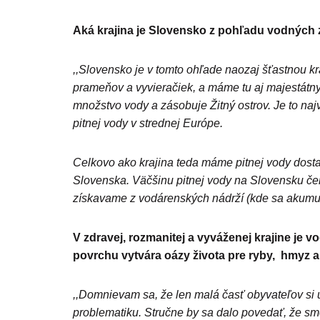
Aká krajina je Slovensko z pohľadu vodných 
,,Slovensko je v tomto ohľade naozaj šťastnou k
prameňov a vyvieračiek, a máme tu aj majestátn
množstvo vody a zásobuje Žitný ostrov. Je to naj
pitnej vody v strednej Európe.
Celkovo ako krajina teda máme pitnej vody dost
Slovenska. Väčšinu pitnej vody na Slovensku č
získavame z vodárenských nádrží (kde sa akumul
V zdravej, rozmanitej a vyváženej krajine je
povrchu vytvára oázy života pre ryby, hmyz a
,,Domnievam sa, že len malá časť obyvateľov si 
problematiku. Stručne by sa dalo povedať, že sme