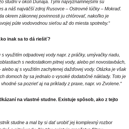
á zo studní v okolí Dunaja. Tými najvýznamnejšími sú
es a náš najväčší zdroj Rusovce – Ostrovné lúčky – Mokraď.
da okrem zákonnej povinnosti ju chlórovať, nakoľko je
 svojej púte vodovodnou sieťou až do miesta spotreby.“
o inak sa to dá riešiť?
s využitím odpadovej vody napr. z práčky, umývačky riadu,
oblastiach s nedostatkom pitnej vody, alebo pri novostavbách,
– alebo aj s využitím zachytenej dažďovej vody. Otázka je však
ých domoch by sa jednalo o vysoké dodatočné náklady. Toto je
hodné sa pozrieť aj na príklady z praxe, napr. vo Zvolene.“
dkázaní na vlastné studne.
Existuje spôsob, ako z tejto
stník studne a mal by si dať urobiť jej komplexný rozbor