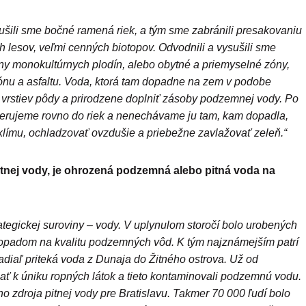
ušili sme bočné ramená riek, a tým sme zabránili presakovaniu
h lesov, veľmi cenných biotopov. Odvodnili a vysušili sme
ány monokultúrnych plodín, alebo obytné a priemyselné zóny,
tónu a asfaltu. Voda, ktorá tam dopadne na zem v podobe
vrstiev pôdy a prirodzene doplniť zásoby podzemnej vody. Po
merujeme rovno do riek a nenechávame ju tam, kam dopadla,
klímu, ochladzovať ovzdušie a priebežne zavlažovať zeleň.“
itnej vody, je ohrozená podzemná alebo pitná voda na
rategickej suroviny – vody. V uplynulom storočí bolo urobených
dopadom na kvalitu podzemných vôd. K tým najznámejším patrí
kadiaľ priteká voda z Dunaja do Žitného ostrova. Už od
ať k úniku ropných látok a tieto kontaminovali podzemnú vodu.
 zdroja pitnej vody pre Bratislavu. Takmer 70 000 ľudí bolo