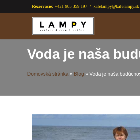
Rezervácie:
+421 905 359 197 /
kafelampy@kafelampy.sk
Preskočiť
na
obsah
Voda je naša bu
Domovská stránka
»
Blog
»
Voda je naša budúcno