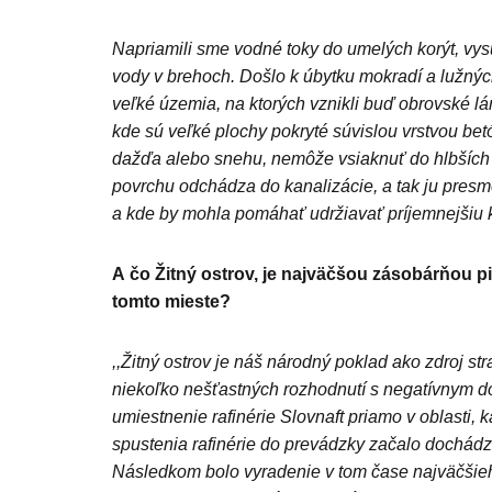
Napriamili sme vodné toky do umelých korýt, vys
vody v brehoch. Došlo k úbytku mokradí a lužnýc
veľké územia, na ktorých vznikli buď obrovské l
kde sú veľké plochy pokryté súvislou vrstvou be
dažďa alebo snehu, nemôže vsiaknuť do hlbších 
povrchu odchádza do kanalizácie, a tak ju pres
a kde by mohla pomáhať udržiavať príjemnejšiu 
A čo Žitný ostrov, je najväčšou zásobárňou p
tomto mieste?
,,Žitný ostrov je náš národný poklad ako zdroj st
niekoľko nešťastných rozhodnutí s negatívnym 
umiestnenie rafinérie Slovnaft priamo v oblasti, 
spustenia rafinérie do prevádzky začalo dochádz
Následkom bolo vyradenie v tom čase najväčšieho