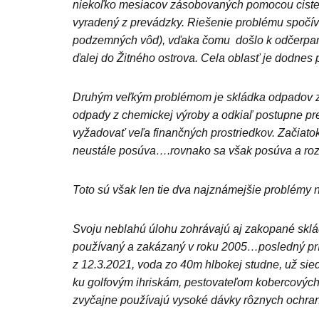
niekoľko mesiacov zásobovaných pomocou cister
vyradený z prevádzky. Riešenie problému spočí
podzemných vôd), vďaka čomu došlo k odčerpaniu
ďalej do Žitného ostrova. Cela oblasť je dodnes
Druhým veľkým problémom je skládka odpadov z b
odpady z chemickej výroby a odkiaľ postupne p
vyžadovať veľa finančných prostriedkov. Začiatok
neustále posúva….rovnako sa však posúva a roz
Toto sú však len tie dva najznámejšie problémy 
Svoju neblahú úlohu zohrávajú aj zakopané skládky
používaný a zakázaný v roku 2005…posledný prí
z 12.3.2021, voda zo 40m hlbokej studne, už 
ku golfovým ihriskám, pestovateľom kobercových
zvyčajne používajú vysoké dávky rôznych ochran