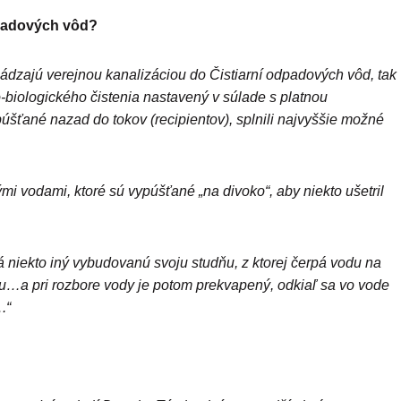
padových vôd?
ádzajú verejnou kanalizáciou do Čistiarní odpadových vôd, tak
biologického čistenia nastavený v súlade s platnou
ypúšťané nazad do tokov (recipientov), splnili najvyššie možné
i vodami, ktoré sú vypúšťané „na divoko“, aby niekto ušetril
á niekto iný vybudovanú svoju studňu, z ktorej čerpá vodu na
odu…a pri rozbore vody je potom prekvapený, odkiaľ sa vo vode
.“