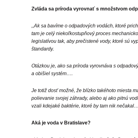
Zvláda sa príroda vyrovnať s množstvom od
,,Ak sa bavíme o odpadových vodách, ktoré prich
tam je celý niekoľkostupňový proces mechanicko-
legislatívou tak, aby prečistené vody, ktoré sú v
štandardy.
Otázkou je, ako sa príroda vyrovnáva s odpadovým
a obišiel systém….
Je totiž dosť možné, že blízko takéhoto miesta m
polievanie svojej záhrady, alebo aj ako pitnú v
vzali kdejaké baktérie, ktoré by tam nik nečakal…
Aká je voda v Bratislave?