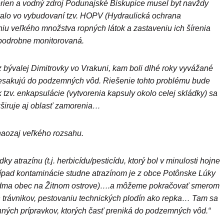
ien a vodný zdroj Podunajské Biskupice musel byt navždy
valo vo vybudovaní tzv. HOPV (Hydraulická ochrana
 veľkého množstva ropných látok a zastaveniu ich šírenia
 podrobne monitorovaná.
ývalej Dimitrovky vo Vrakuni, kam boli dlhé roky vyvážané
resakujú do podzemných vôd. Riešenie tohto problému bude
 tzv. enkapsulácie (vytvorenia kapsuly okolo celej skládky) sa
širuje aj oblasť zamorenia…
naozaj veľkého rozsahu.
 atrazínu (t.j. herbicídu/pesticídu, ktorý bol v minulosti hojne
pad kontaminácie studne atrazínom je z obce Potônske Lúky
siedma obec na Žitnom ostrove)….a môžeme pokračovať smerom
 trávnikov, pestovaniu technických plodín ako repka… Tam sa
ných prípravkov, ktorých časť preniká do podzemných vôd.“