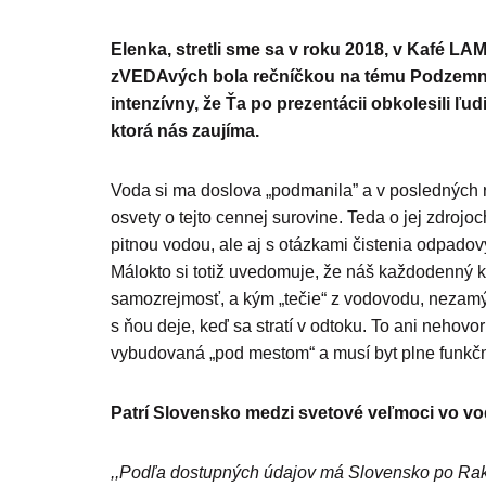
Elenka, stretli sme sa v roku 2018, v Kafé L
zVEDAvých bola rečníčkou na tému Podzem
intenzívny, že Ťa po prezentácii obkolesili ľ
ktorá nás zaujíma.
Voda si ma doslova „podmanila” a v posledných 
osvety o tejto cennej surovine. Teda o jej zdroj
pitnou vodou, ale aj s otázkami čistenia odpadový
Málokto si totiž uvedomuje, že náš každodenný k
samozrejmosť, a kým „tečie“ z vodovodu, nezamý
s ňou deje, keď sa stratí v odtoku. To ani nehovo
vybudovaná „pod mestom“ a musí byt plne funkčn
Patrí Slovensko medzi svetové veľmoci vo v
,,Podľa dostupných údajov má Slovensko po Rakú