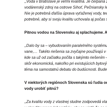
,,Voda v Bratislave je veľmi kvalitná. Je čerpan
vodárenský zdroj na ostrove Sihoť, Pečniansky l
Nie je potrebná ďalšia úprava vyťaženej vody, te
potrebné, aby si svoju kvalitu uchovala aj počas
Pitnou vodou na Slovensku aj splachujeme. Ak
,,Dalo by sa – vybudovaním paralelného systému 
vane,… Takéto riešenia sa zvyčajne používajú v 
kde sa už od začiatku počíta s takýmto riešením 
skôr ekonomická, nakoľko pri existujúcich bytov
téma na samostatnú debatu do budúcnosti. Bude v
V niektorých regiónoch Slovenska sú ľudia o
vody urobiť pitnú?
,,Za kvalitu vody z vlastnej studne zodpovedá vla