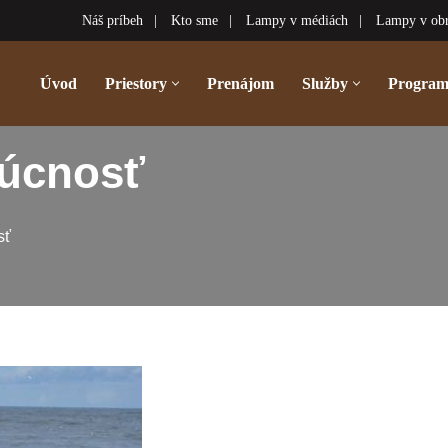
Náš príbeh
Kto sme
Lampy v médiách
Lampy v ob
Úvod
Priestory
Prenájom
Služby
Progra
dúcnosť
sť