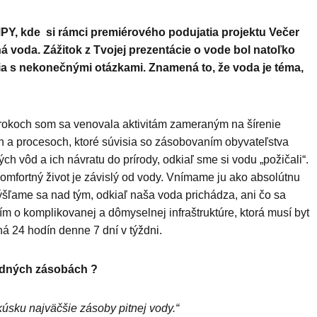
AMPY, kde si rámci premiérového podujatia projektu Večer
ná voda.
Zážitok z Tvojej prezentácie o vode bol natoľko
udia s nekonečnými otázkami.
Znamená to, že voda je téma,
rokoch som sa venovala aktivitám zameraným na šírenie
och a procesoch, ktoré súvisia so zásobovaním obyvateľstva
ch vôd a ich návratu do prírody, odkiaľ sme si vodu „požičali“.
omfortný život je závislý od vody. Vnímame ju ako absolútnu
šľame sa nad tým, odkiaľ naša voda prichádza, ani čo sa
rím o komplikovanej a dômyselnej infraštruktúre, ktorá musí byt
á 24 hodín denne 7 dní v týždni.
odných zásobách ?
sku najväčšie zásoby pitnej vody.“