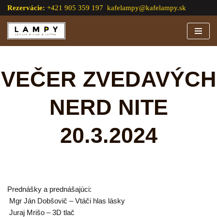
Rezervácie:
+421 905 359 197
kafelampy@kafelampy.sk
Preskočiť
na
obsah
VEČER ZVEDAVÝCH
NERD NITE
20.3.2024
Prednášky a prednášajúci:
Mgr Ján Dobšovič – Vtáči hlas lásky
Juraj Mrišo – 3D tlač