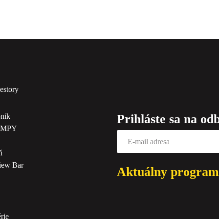
estory
ónik
Prihláste sa na od
AMPY
ň
View Bar
Aktuálny program
rie