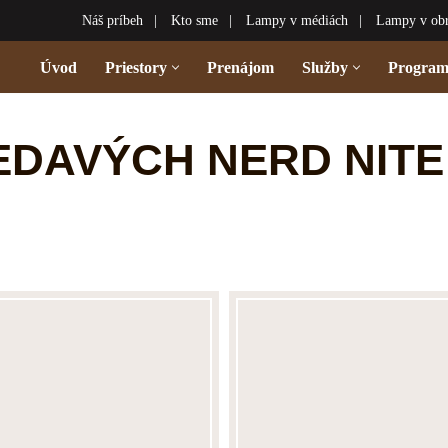
Náš príbeh
Kto sme
Lampy v médiách
Lampy v ob
Úvod
Priestory
Prenájom
Služby
Progra
DAVÝCH NERD NITE –