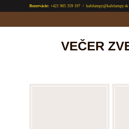
Rezervácie:
+421 905 359 197 /
kafelampy@kafelampy.sk
Preskočiť
na
obsah
VEČER ZVE