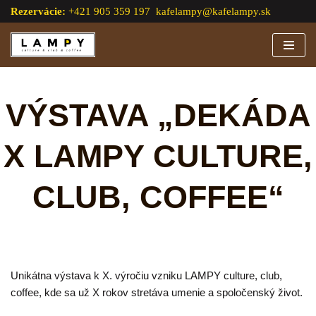
Rezervácie:
+421 905 359 197
kafelampy@kafelampy.sk
Preskočiť
na
obsah
VÝSTAVA „DEKÁDA
X LAMPY CULTURE,
CLUB, COFFEE“
Unikátna výstava k X. výročiu vzniku LAMPY culture, club,
coffee, kde sa už X rokov stretáva umenie a spoločenský život.