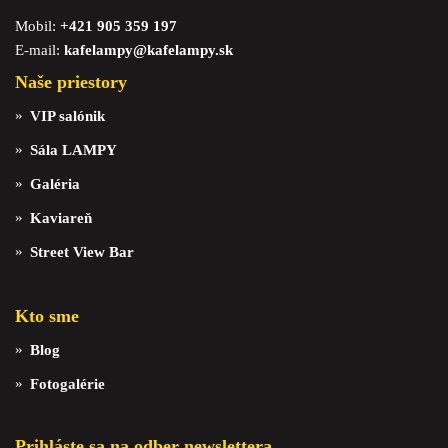
Mobil:
+421 905 359 197
E-mail:
kafelampy@kafelampy.sk
Naše priestory
VIP salónik
Sála LAMPY
Galéria
Kaviareň
Street View Bar
Kto sme
Blog
Fotogalérie
Prihláste sa na odber newslettera