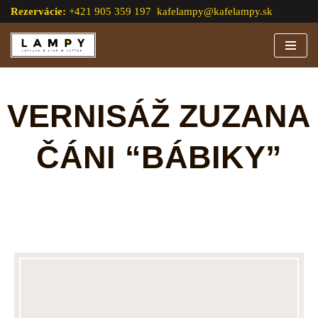
Rezervácie:
+421 905 359 197
kafelampy@kafelampy.sk
Preskočiť
na
obsah
VERNISÁŽ ZUZANA
ČÁNI “BÁBIKY”