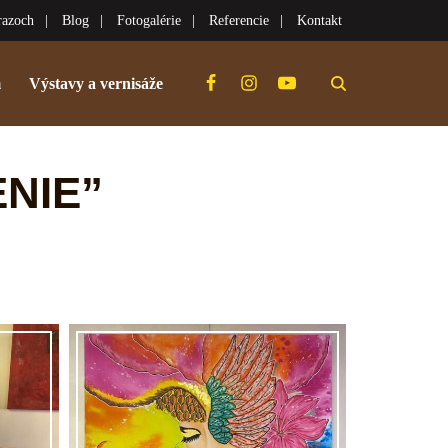
razoch
Blog
Fotogalérie
Referencie
Kontakt
m
Výstavy a vernisáže
NIE”