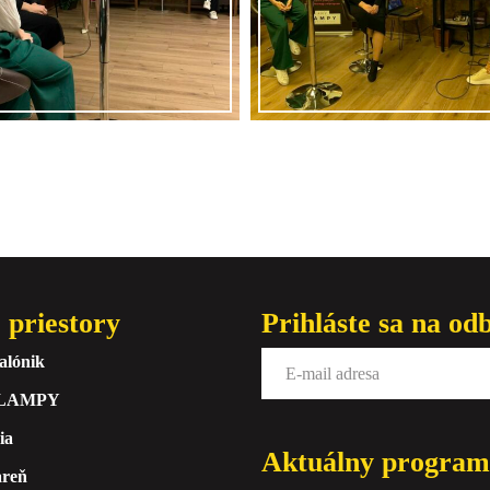
 priestory
Prihláste sa na od
alónik
 LAMPY
ia
Aktuálny program
areň