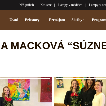
Náš príbeh
Kto sme
Lampy v médiách
Lampy v ob
Úvod
Priestory
Prenájom
Služby
Progra
VIA MACKOVÁ “SÚZNE