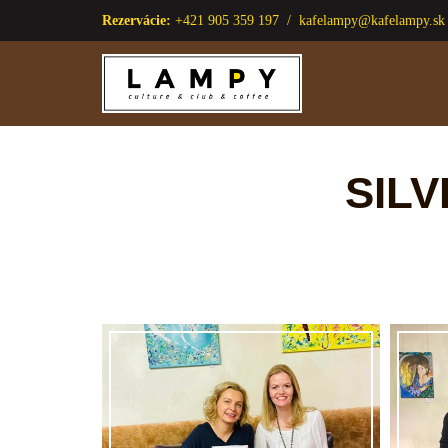
Rezervácie:
+421 905 359 197 /
kafelampy@kafelampy.sk
Preskočiť
na
obsah
SIL