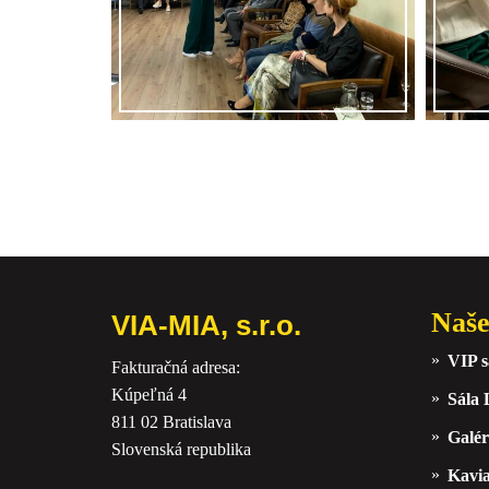
Naše
VIA-MIA, s.r.o.
VIP s
Fakturačná adresa:
Kúpeľná 4
Sála
811 02 Bratislava
Galér
Slovenská republika
Kavi