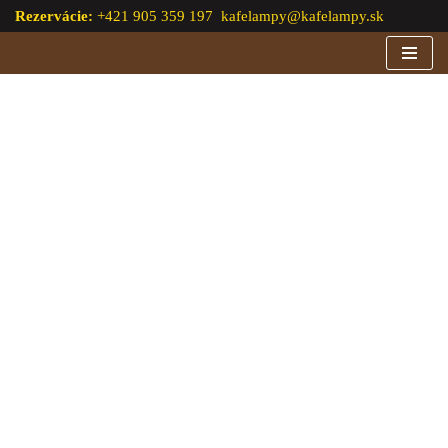
Rezervácie:
+421 905 359 197
kafelampy@kafelampy.sk
Preskočiť
na
obsah
PREDVIANOČNÝ
KONCERT
FRANCÚZSKE
ŠANSÓNY ÉDITH
PIAF