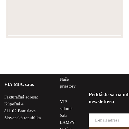
Naše
VIA-MIA, s.r.o.
priestory
Prihláste sa na o
Fakturačná adresa:
newslettera
VIP
Kúpeľná 4
salónik
811 02 Bratislava
Sála
Slovenská republika
LAMPY