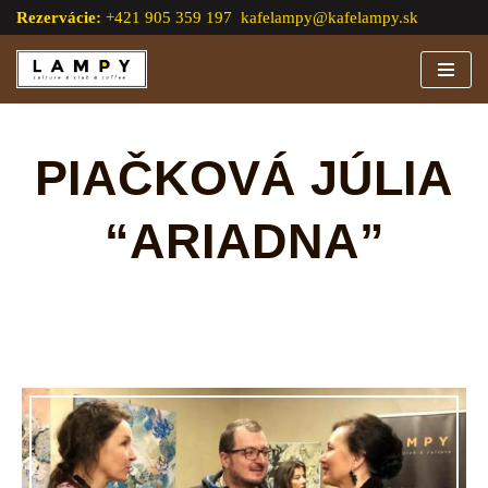
Rezervácie:
+421 905 359 197
kafelampy@kafelampy.sk
Preskočiť
na
obsah
PIAČKOVÁ JÚLIA
“ARIADNA”