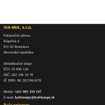
VIA-MIA, s.r.o.
Fakturačná adresa:
Kúpeľná 4
811 02 Bratislava
Slovenská republika
Identifikačné údaje:
IČO: 35 890 126
DIČ: 202 196 16 78
IČ DPH: SK 2021961678
Mobil:
+421 905 359 197
E-mail:
kafelampy@kafelampy.sk
Naše priestory