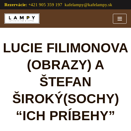
Rezervácie:
+421 905 359 197
kafelampy@kafelampy.sk
Preskočiť
na
obsah
LUCIE FILIMONOVA
(OBRAZY) A
ŠTEFAN
ŠIROKÝ(SOCHY)
“ICH PRÍBEHY”