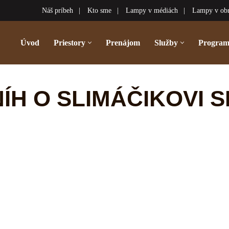
Náš príbeh
Kto sme
Lampy v médiách
Lampy v ob
Úvod
Priestory
Prenájom
Služby
Progra
ÍH O SLIMÁČIKOVI 