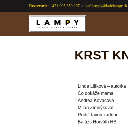
Rezervácie:
+421 905 359 197 /
kafelampy@kafelampy.sk
Preskočiť
na
obsah
KRST KN
Linda Liliková – autorka
Čo dokáže mama
Andrea Kovacova
Milan Zimnýkoval
Rodič ľavou zadnou
Balázs Horváth HB