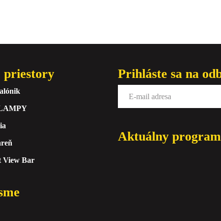
 priestory
Prihláste sa na od
alónik
 LAMPY
ia
Aktuálny program
areň
t View Bar
sme