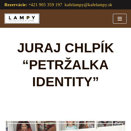
Rezervácie:
+421 905 359 197
kafelampy@kafelampy.sk
Preskočiť
na
obsah
JURAJ CHLPÍK
“PETRŽALKA
IDENTITY”