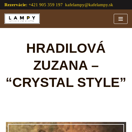
Rezervácie:
+421 905 359 197
kafelampy@kafelampy.sk
Preskočiť
na
obsah
HRADILOVÁ
ZUZANA –
“CRYSTAL STYLE”