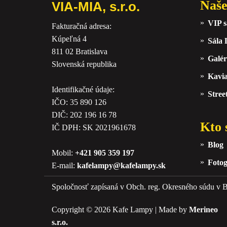
Naše
VIA-MIA, s.r.o.
VIP s
Fakturačná adresa:
Kúpeľná 4
Sála
811 02 Bratislava
Galér
Slovenská republika
Kavi
Identifikačné údaje:
Stree
IČO: 35 890 126
DIČ: 202 196 16 78
Kto 
IČ DPH: SK 2021961678
Blog
Mobil:
+421 905 359 197
Fotog
E-mail:
kafelampy@kafelampy.sk
Spoločnosť zapísaná v Obch. reg. Okresného súdu v Br
Copyright © 2026 Kafe Lampy | Made by
Merineo
s.r.o.