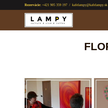
Rezervácie:
+421 905 359 197 /
kafelampy@kafelampy.sk
Preskočiť
na
obsah
FLO