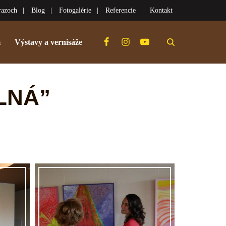
razoch
Blog
Fotogalérie
Referencie
Kontakt
m
Výstavy a vernisáže
LNÁ”