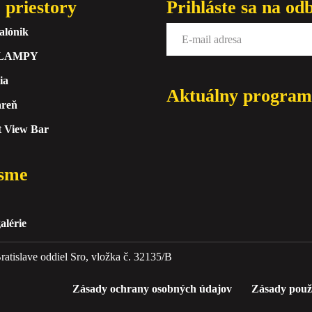
 priestory
Prihláste sa na od
alónik
 LAMPY
ia
Aktuálny program
areň
t View Bar
sme
alérie
atislave oddiel Sro, vložka č. 32135/B
Zásady ochrany osobných údajov
Zásady použ