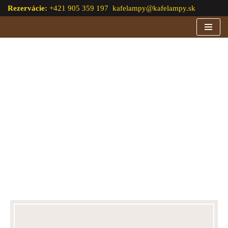
Rezervácie:
+421 905 359 197
kafelampy@kafelampy.sk
Preskočiť
na
obsah
DVOŘÁK JAKUB
“PRVÝCH STO
MILIÓNOV ROKOV”