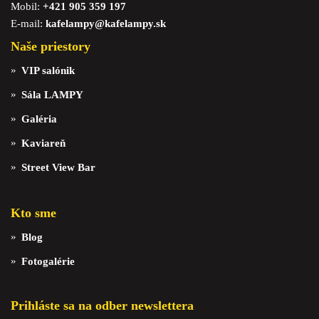
Mobil:
+421 905 359 197
E-mail:
kafelampy@kafelampy.sk
Naše priestory
VIP salónik
Sála LAMPY
Galéria
Kaviareň
Street View Bar
Kto sme
Blog
Fotogalérie
Prihláste sa na odber newslettera