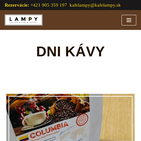
Rezervácie:
+421 905 359 197
kafelampy@kafelampy.sk
Preskočiť
na
obsah
DNI KÁVY