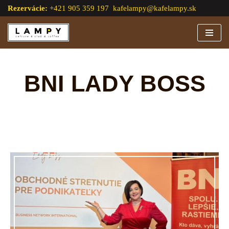
Rezervácie:
+421 905 359 197
kafelampy@kafelampy.sk
Preskočiť
na
obsah
BNI LADY BOSS